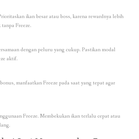
ioritaskan ikan besar atau boss, karena rewardnya lebih
k tanpa Freeze.
 bersamaan dengan peluru yang cukup. Pastikan modal
e aktif.
 bonus, manfaatkan Freeze pada saat yang tepat agar
enggunaan Freeze. Membekukan ikan terlalu cepat atau
lang.