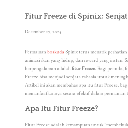
Fitur Freeze di Spinix: Senja
December 27, 2025
Permainan
boskuda
Spinix terus menarik perhatian
animasi ikan yang hidup, dan reward yang instan. S
berpengalaman adalah
fitur Freeze
. Bagi pemula, f
Freeze bisa menjadi senjata rahasia untuk menin
Artikel ini akan membahas apa itu fitur Freeze, b
memanfaatkannya secara efektif dalam permainan t
Apa Itu Fitur Freeze?
Fitur Freeze adalah kemampuan untuk “membekukan”