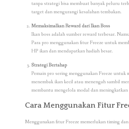
tanpa strategi bisa membuat banyak peluru terb
target dan mengurangi kesalahan tembakan.
Memaksimalkan Reward dari Ikan Boss
Ikan boss adalah sumber reward terbesar. Namun,
Para pro menggunakan fitur Freeze untuk mem
HP ikan dan mendapatkan hadiah besar.
Strategi Bertahap
Pemain pro sering menggunakan Freeze untuk me
menembak ikan kecil atau menengah sambil meny
membantu mengelola modal dan meningkatkan
Cara Menggunakan Fitur Free
Menggunakan fitur Freeze memerlukan timing dan st