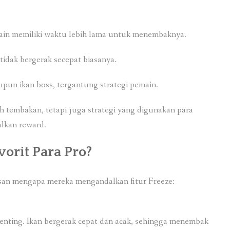
main memiliki waktu lebih lama untuk menembaknya.
tidak bergerak secepat biasanya.
pun ikan boss, tergantung strategi pemain.
tembakan, tetapi juga strategi yang digunakan para
lkan reward.
vorit Para Pro?
san mengapa mereka mengandalkan fitur Freeze:
penting. Ikan bergerak cepat dan acak, sehingga menembak