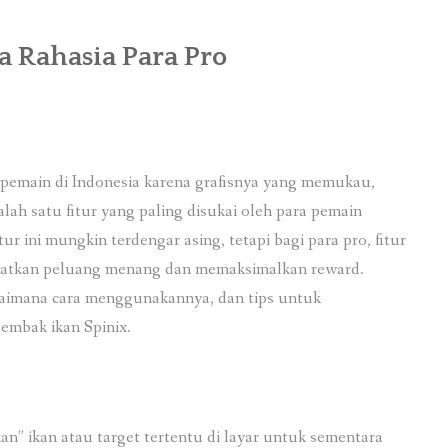
ta Rahasia Para Pro
 pemain di Indonesia karena grafisnya yang memukau,
alah satu fitur yang paling disukai oleh para pemain
itur ini mungkin terdengar asing, tetapi bagi para pro, fitur
gkatkan peluang menang dan memaksimalkan reward.
agaimana cara menggunakannya, dan tips untuk
embak ikan Spinix.
 ikan atau target tertentu di layar untuk sementara