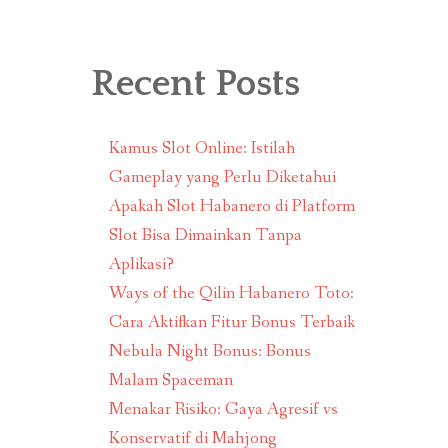
Recent Posts
Kamus Slot Online: Istilah
Gameplay yang Perlu Diketahui
Apakah Slot Habanero di Platform
Slot Bisa Dimainkan Tanpa
Aplikasi?
Ways of the Qilin Habanero Toto:
Cara Aktifkan Fitur Bonus Terbaik
Nebula Night Bonus: Bonus
Malam Spaceman
Menakar Risiko: Gaya Agresif vs
Konservatif di Mahjong