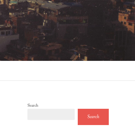
Search
Search